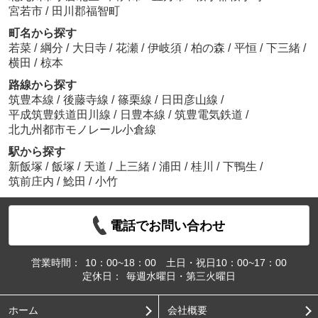
宮若市
/
田川郡福智町
町名から探す
若菜
/
綱分
/
大日寺
/
花瀬
/
伊岐須
/
柏の森
/
平恒
/
下三緒
/
横田
/
椋本
路線から探す
筑豊本線
/
後藤寺線
/
篠栗線
/
日田彦山線
/
平成筑豊鉄道田川線
/
日豊本線
/
筑豊電気鉄道
/
北九州都市モノレール小倉線
駅から探す
新飯塚
/
飯塚
/
天道
/
上三緒
/
浦田
/
桂川
/
下鴨生
/
筑前庄内
/
鯰田
/
小竹
電話でお問い合わせ
営業時間：
10：00~18：00 土日・祝日10：00~17：00
定休日：
毎週水曜日・第三火曜日
ホーム
会社概要