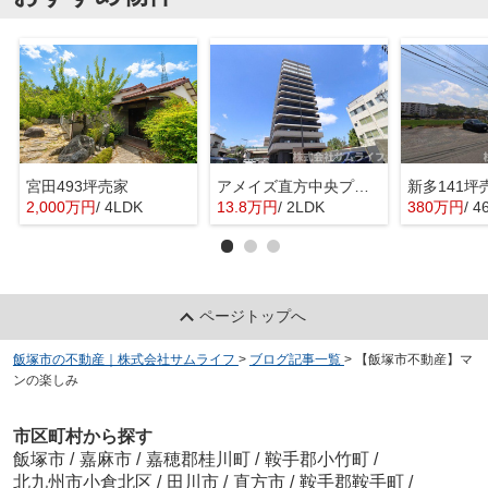
宮田493坪売家
アメイズ直方中央プレミアム
新多141坪
2,000万円
/ 4LDK
13.8万円
/ 2LDK
380万円
/ 4
ページトップへ
飯塚市の不動産｜株式会社サムライフ
>
ブログ記事一覧
>
【飯塚市不動産】マ
ンの楽しみ
市区町村から探す
飯塚市
/
嘉麻市
/
嘉穂郡桂川町
/
鞍手郡小竹町
/
北九州市小倉北区
/
田川市
/
直方市
/
鞍手郡鞍手町
/