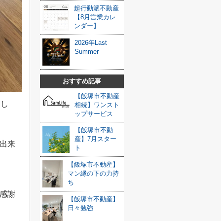
超行動派不動産
【8月営業カレ
ンダー】
2026年Last
Summer
おすすめ記事
【飯塚市不動産
まし
相続】ワンスト
ップサービス
【飯塚市不動
産】7月スター
出来
ト
【飯塚市不動産】
マン縁の下の力持
ち
感謝
【飯塚市不動産】
日々勉強