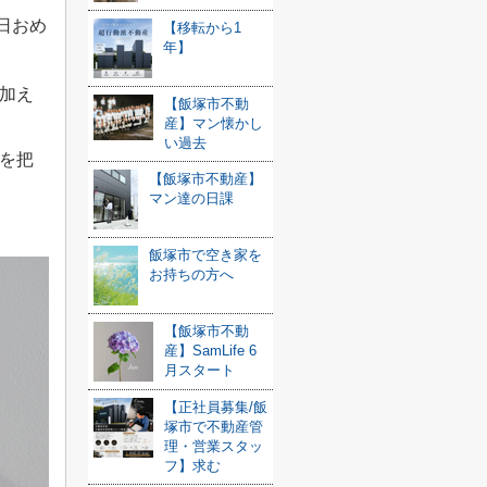
日おめ
【移転から1
年】
加え
【飯塚市不動
産】マン懐かし
い過去
を把
【飯塚市不動産】
マン達の日課
飯塚市で空き家を
お持ちの方へ
【飯塚市不動
産】SamLife 6
月スタート
【正社員募集/飯
塚市で不動産管
理・営業スタッ
フ】求む