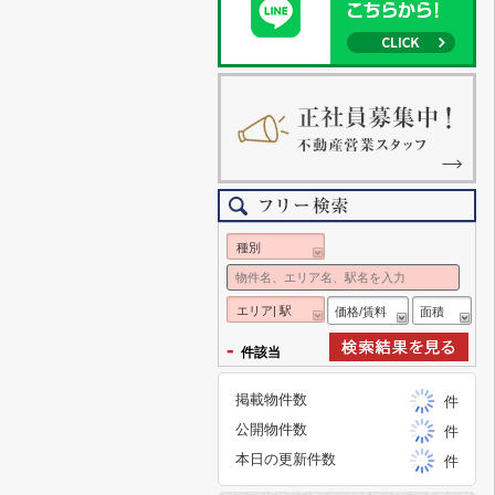
種別
エリア| 駅
価格/賃料
面積
-
件該当
掲載物件数
件
公開物件数
件
本日の更新件数
件