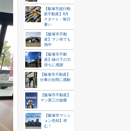
【飯塚市超行動
派不動産】8月
スタート・毎日
暑い
【飯塚市不動
産】マン何でも
熱中
【飯塚市不動
産】縁の下の力
持ちに感謝
【飯塚市不動産】
仕事の合間に感動
【飯塚市不動産】
マン第三の故郷
【飯塚市マンシ
ョン売却】求
む！