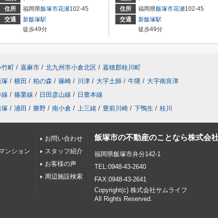
住所
福岡県
飯塚市
花瀬
102-45
住所
福岡県
飯塚市
花瀬
102-45
交通
新飯塚駅
交通
新飯塚駅
徒歩49分
徒歩49分
小竹町
/
嘉麻市
/
北九州市小倉北区
/
嘉穂郡桂川町
飯塚
/
横田
/
柏の森
/
篠崎
/
川津
/
大字土師
/
牛隈
/
大字南良津
寺線
/
篠栗線
/
日田彦山線
/
日豊本線
飯塚
/
浦田
/
勝野
/
南小倉
/
上三緒
/
豊前川崎
/
下鴨生
/
桂川
飯塚市の不動産のことなら株式会
お問い合わせ
マンション
スタッフ紹介
福岡県飯塚市弁分142-1
お客様の声
TEL:0948-43-2640
周辺施設検索
FAX:0948-43-2641
Copyright(c) 株式会社サムライフ
All Rights Reserved.