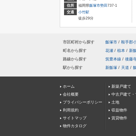
住所
福岡県
飯塚市
勢田
737-1
交通
小竹駅
徒歩29分
市区町村から探す
飯塚市
/
鞍手郡
町名から探す
花瀬
/
椋本
/
新
路線から探す
筑豊本線
/
後藤
駅から探す
新飯塚
/
天道
/
ホーム
新築戸建て
会社概要
中古戸建て・
プライバシーポリシー
土地
利用規約
収益物件
サイトマップ
賃貸物件
物件カタログ