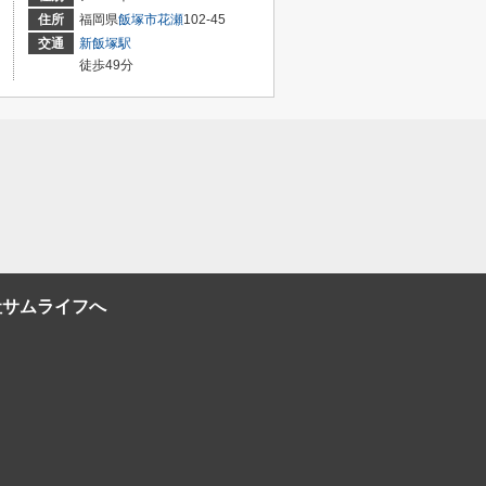
住所
福岡県
飯塚市
花瀬
102-45
交通
新飯塚駅
徒歩49分
社サムライフへ