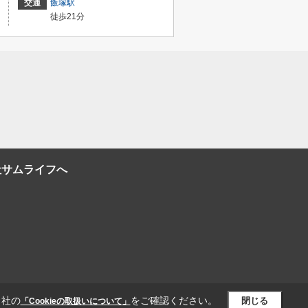
交通
飯塚駅
徒歩21分
社サムライフへ
当社の
をご確認ください。
閉じる
「Cookieの取扱いについて」