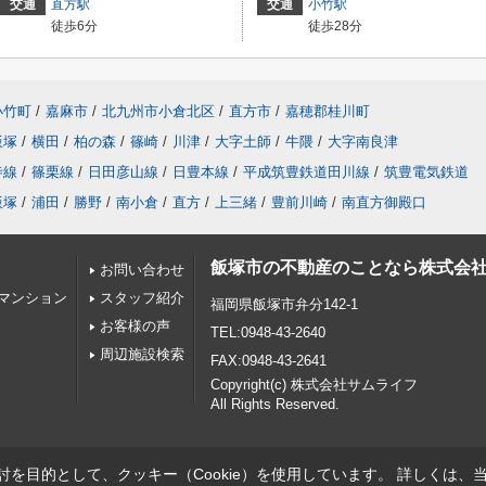
交通
直方駅
交通
小竹駅
徒歩6分
徒歩28分
小竹町
/
嘉麻市
/
北九州市小倉北区
/
直方市
/
嘉穂郡桂川町
飯塚
/
横田
/
柏の森
/
篠崎
/
川津
/
大字土師
/
牛隈
/
大字南良津
寺線
/
篠栗線
/
日田彦山線
/
日豊本線
/
平成筑豊鉄道田川線
/
筑豊電気鉄道
飯塚
/
浦田
/
勝野
/
南小倉
/
直方
/
上三緒
/
豊前川崎
/
南直方御殿口
飯塚市の不動産のことなら株式会
お問い合わせ
マンション
スタッフ紹介
福岡県飯塚市弁分142-1
お客様の声
TEL:0948-43-2640
周辺施設検索
FAX:0948-43-2641
Copyright(c) 株式会社サムライフ
All Rights Reserved.
を目的として、クッキー（Cookie）を使用しています。
詳しくは、