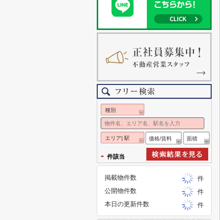
種別
エリア| 駅
価格/賃料
面積
-
件該当
掲載物件数
件
公開物件数
件
本日の更新件数
件