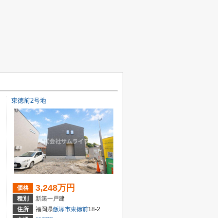
東徳前2号地
3,248万円
価格
種別
新築一戸建
67-1
住所
福岡県
飯塚市
東徳前
18-2