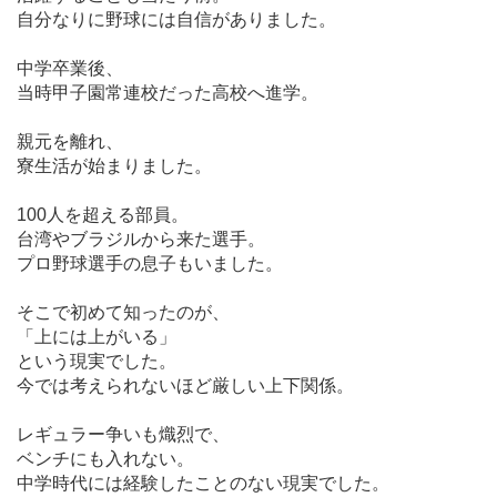
自分なりに野球には自信がありました。
中学卒業後、
当時甲子園常連校だった高校へ進学。
親元を離れ、
寮生活が始まりました。
100
人を超える部員。
台湾やブラジルから来た選手。
プロ野球選手の息子もいました。
そこで初めて知ったのが、
「上には上がいる」
という現実でした。
今では考えられないほど厳しい上下関係。
レギュラー争いも熾烈で、
ベンチにも入れない。
中学時代には経験したことのない現実でした。