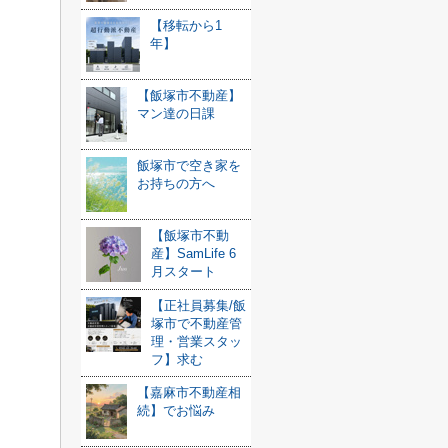
【移転から1
年】
【飯塚市不動産】
マン達の日課
飯塚市で空き家を
お持ちの方へ
【飯塚市不動
産】SamLife 6
月スタート
【正社員募集/飯
塚市で不動産管
理・営業スタッ
フ】求む
【嘉麻市不動産相
続】でお悩み