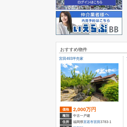
おすすめ物件
宮田493坪売家
2,000万円
価格
種別
中古一戸建
住所
福岡県
宮若市
宮田
3783-1