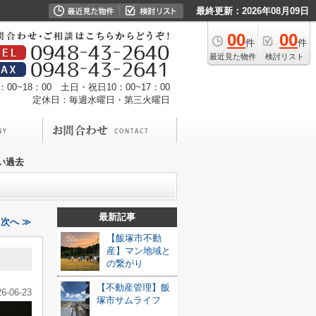
最終更新：2026年08月09日
00
00
件
件
最近見た物件
検討リスト
00~18：00 土日・祝日10：00~17：00
定休日：毎週水曜日・第三火曜日
い過去
最新記事
次へ ≫
【飯塚市不動
産】マン地域と
の繋がり
【不動産管理】飯
26-06-23
塚市サムライフ