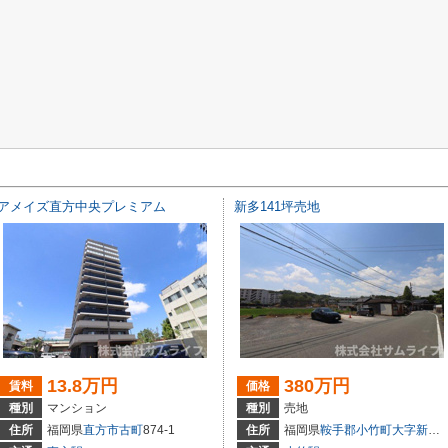
アメイズ直方中央プレミアム
新多141坪売地
13.8万円
380万円
賃料
価格
種別
マンション
種別
売地
住所
福岡県
直方市
古町
874-1
住所
福岡県
鞍手郡小竹町
大字新多
3