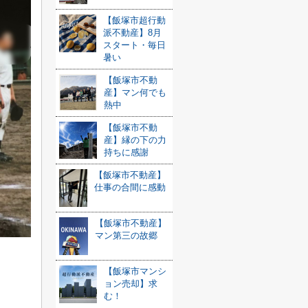
【飯塚市超行動
派不動産】8月
スタート・毎日
暑い
【飯塚市不動
産】マン何でも
熱中
【飯塚市不動
産】縁の下の力
持ちに感謝
【飯塚市不動産】
仕事の合間に感動
【飯塚市不動産】
マン第三の故郷
【飯塚市マンシ
ョン売却】求
む！