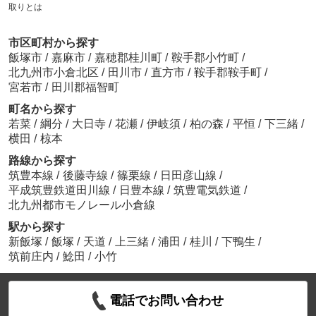
取りとは
市区町村から探す
飯塚市
/
嘉麻市
/
嘉穂郡桂川町
/
鞍手郡小竹町
/
北九州市小倉北区
/
田川市
/
直方市
/
鞍手郡鞍手町
/
宮若市
/
田川郡福智町
町名から探す
若菜
/
綱分
/
大日寺
/
花瀬
/
伊岐須
/
柏の森
/
平恒
/
下三緒
/
横田
/
椋本
路線から探す
筑豊本線
/
後藤寺線
/
篠栗線
/
日田彦山線
/
平成筑豊鉄道田川線
/
日豊本線
/
筑豊電気鉄道
/
北九州都市モノレール小倉線
駅から探す
新飯塚
/
飯塚
/
天道
/
上三緒
/
浦田
/
桂川
/
下鴨生
/
筑前庄内
/
鯰田
/
小竹
電話でお問い合わせ