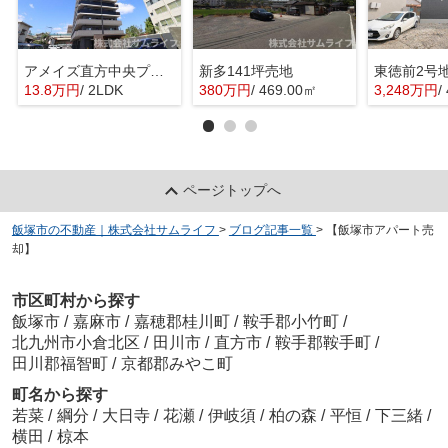
アメイズ直方中央プレミアム
新多141坪売地
東徳前2号
13.8万円
/ 2LDK
380万円
/ 469.00㎡
3,248万円
/
ページトップへ
飯塚市の不動産｜株式会社サムライフ
>
ブログ記事一覧
>
【飯塚市アパート売
却】
市区町村から探す
飯塚市
/
嘉麻市
/
嘉穂郡桂川町
/
鞍手郡小竹町
/
北九州市小倉北区
/
田川市
/
直方市
/
鞍手郡鞍手町
/
田川郡福智町
/
京都郡みやこ町
町名から探す
若菜
/
綱分
/
大日寺
/
花瀬
/
伊岐須
/
柏の森
/
平恒
/
下三緒
/
横田
/
椋本