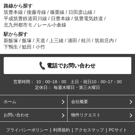
路線から探す
筑豊本線
/
後藤寺線
/
篠栗線
/
日田彦山線
/
平成筑豊鉄道田川線
/
日豊本線
/
筑豊電気鉄道
/
北九州都市モノレール小倉線
駅から探す
新飯塚
/
飯塚
/
天道
/
上三緒
/
浦田
/
桂川
/
筑前庄内
/
下鴨生
/
鯰田
/
小竹
電話でお問い合わせ
営業時間：
10：00~18：00 土日・祝日10：00~17：00
定休日：
毎週水曜日・第三火曜日
ホーム
会社概要
お問い合わせ
物件リクエスト
プライバシーポリシー
利用規約
アクセスマップ
PCサイト