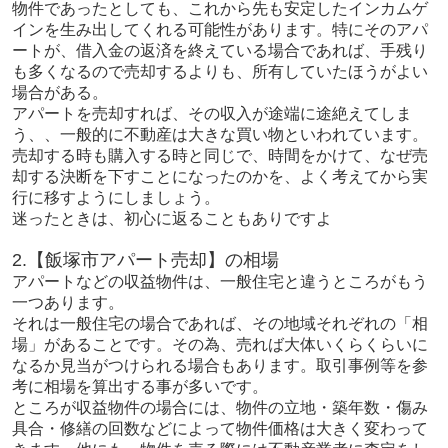
物件であったとしても、これから先も安定したインカムゲ
インを生み出してくれる可能性があります。
特にそのアパ
ートが、借入金の返済を終えている場合であれば、手残り
も多くなるので売却するよりも、所有していたほうがよい
場合がある。
アパートを売却すれば、その収入が途端に途絶えてしま
う、、一般的に不動産は大きな買い物といわれています。
売却する時も購入する時と同じで、時間をかけて、なぜ売
却する決断を下すことになったのかを、よく考えてから実
行に移すようにしましょう。
迷ったときは、初心に返ることもありですよ
2.【飯塚市アパート売却】の相場
アパートなどの収益物件は、一般住宅と違うところがもう
一つあります。
それは一般住宅の場合であれば、その地域それぞれの「相
場」があることです。その為、売れば大体いくらくらいに
なるか見当がつけられる場合もあります。取引事例等を参
考に相場を算出する事が多いです。
ところが収益物件の場合には、物件の立地・築年数・傷み
具合・修繕の回数などによって物件価格は大きく変わって