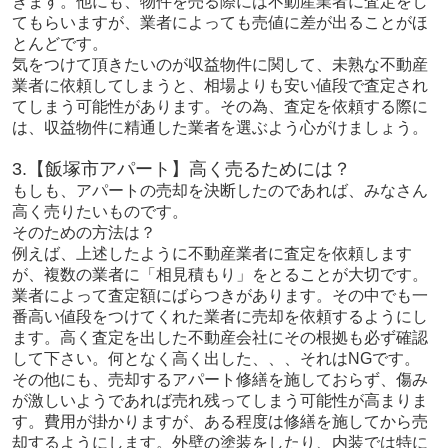
きます。他にも、物件を売る際には不動産業者に査定をし
てもらいますが、業者によっても売値に差が出ることがほ
とんどです。
気をつけて頂きたいのが収益物件に関して、未熟な不動産
業者に依頼してしまうと、相場よりも安い値段で査定され
てしまう可能性があります。その為、査定を依頼する際に
は、収益物件に精通した業者を選ぶよう心がけましょう。
3.【飯塚市アパート】高く売るためには？
もしも、アパートの売却を決断したのであれば、みなさん
高く売りたいものです。
そのための方法は？
例えば、上述したように不動産業者に査定を依頼します
が、複数の業者に「相見積もり」をとることが大切です。
業者によって査定額にばらつきがあります。その中でも一
番高い値段をつけてくれた業者に売却を依頼するようにし
ます。高く査定を出した不動産会社にその根拠も必ず確認
して下さい。何となく高く出した、、、それはNGです。
その他にも、売却するアパート修繕を施しておらず、傷み
が激しいようであれば売れ残ってしまう可能性が高まりま
す。費用が掛かりますが、ある程度は修繕を施してから売
却するようにします。外壁の塗装をしたり、内装では特に