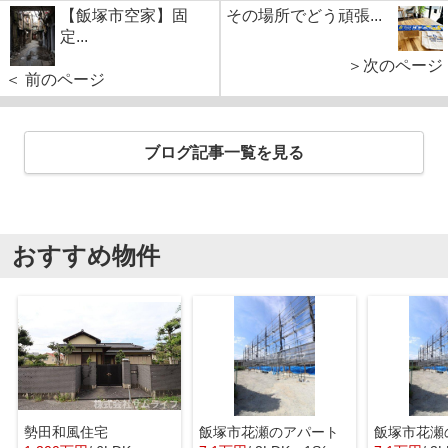
【飯塚市空家】固
その場所でどう頑張...
定...
＞次のページ
＜ 前のページ
ブログ記事一覧を見る
おすすめ物件
勢田和風住宅
飯塚市花瀬のアパート
飯塚市花瀬