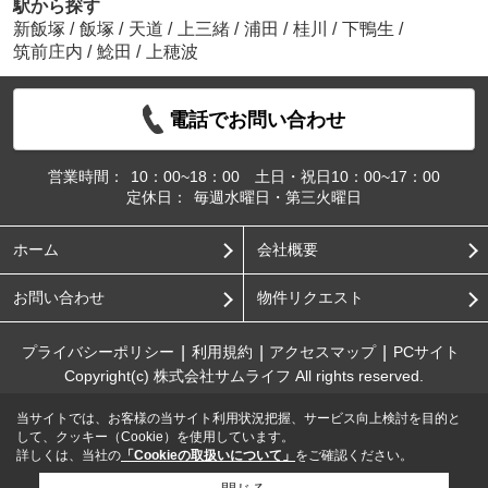
駅から探す
新飯塚
/
飯塚
/
天道
/
上三緒
/
浦田
/
桂川
/
下鴨生
/
筑前庄内
/
鯰田
/
上穂波
電話でお問い合わせ
営業時間：
10：00~18：00 土日・祝日10：00~17：00
定休日：
毎週水曜日・第三火曜日
ホーム
会社概要
お問い合わせ
物件リクエスト
プライバシーポリシー
利用規約
アクセスマップ
PCサイト
Copyright(c) 株式会社サムライフ All rights reserved.
当サイトでは、お客様の当サイト利用状況把握、サービス向上検討を目的と
して、クッキー（Cookie）を使用しています。
詳しくは、当社の
「Cookieの取扱いについて」
をご確認ください。