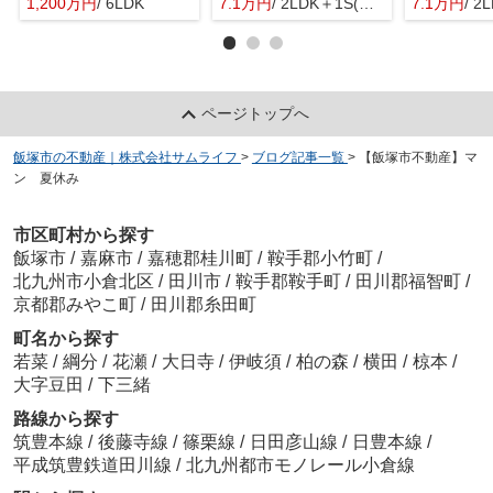
1,200万円
/ 6LDK
7.1万円
/ 2LDK＋1S(納戸)
7.1万円
/ 2L
ページトップへ
飯塚市の不動産｜株式会社サムライフ
>
ブログ記事一覧
>
【飯塚市不動産】マ
ン 夏休み
市区町村から探す
飯塚市
/
嘉麻市
/
嘉穂郡桂川町
/
鞍手郡小竹町
/
北九州市小倉北区
/
田川市
/
鞍手郡鞍手町
/
田川郡福智町
/
京都郡みやこ町
/
田川郡糸田町
町名から探す
若菜
/
綱分
/
花瀬
/
大日寺
/
伊岐須
/
柏の森
/
横田
/
椋本
/
大字豆田
/
下三緒
路線から探す
筑豊本線
/
後藤寺線
/
篠栗線
/
日田彦山線
/
日豊本線
/
平成筑豊鉄道田川線
/
北九州都市モノレール小倉線