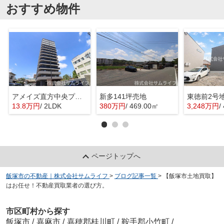
おすすめ物件
アメイズ直方中央プレミアム
新多141坪売地
東徳前2号
13.8万円
/ 2LDK
380万円
/ 469.00㎡
3,248万円
/
ページトップへ
飯塚市の不動産｜株式会社サムライフ
>
ブログ記事一覧
>
【飯塚市土地買取】
はお任せ！不動産買取業者の選び方。
市区町村から探す
飯塚市
/
嘉麻市
/
嘉穂郡桂川町
/
鞍手郡小竹町
/