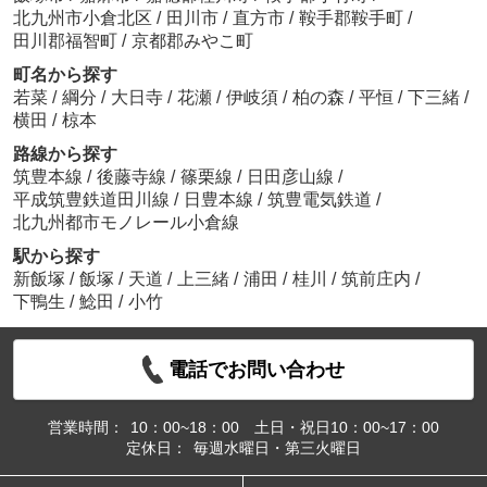
北九州市小倉北区
/
田川市
/
直方市
/
鞍手郡鞍手町
/
田川郡福智町
/
京都郡みやこ町
町名から探す
若菜
/
綱分
/
大日寺
/
花瀬
/
伊岐須
/
柏の森
/
平恒
/
下三緒
/
横田
/
椋本
路線から探す
筑豊本線
/
後藤寺線
/
篠栗線
/
日田彦山線
/
平成筑豊鉄道田川線
/
日豊本線
/
筑豊電気鉄道
/
北九州都市モノレール小倉線
駅から探す
新飯塚
/
飯塚
/
天道
/
上三緒
/
浦田
/
桂川
/
筑前庄内
/
下鴨生
/
鯰田
/
小竹
電話でお問い合わせ
営業時間：
10：00~18：00 土日・祝日10：00~17：00
定休日：
毎週水曜日・第三火曜日