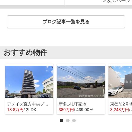
＞次のページ
ブログ記事一覧を見る
おすすめ物件
アメイズ直方中央プレミアム
新多141坪売地
東徳前2号
13.8万円
/ 2LDK
380万円
/ 469.00㎡
3,248万円
/