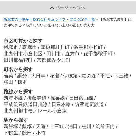
ページトップへ
飯塚市の不動産｜株式会社サムライフ
>
ブログ記事一覧
>
【飯塚市の農地】は
売却できる？転用しないと売れない土地の正しい売り方
市区町村から探す
飯塚市
/
嘉麻市
/
嘉穂郡桂川町
/
鞍手郡小竹町
/
北九州市小倉北区
/
田川市
/
直方市
/
鞍手郡鞍手町
/
田川郡福智町
/
京都郡みやこ町
町名から探す
若菜
/
綱分
/
大日寺
/
花瀬
/
伊岐須
/
柏の森
/
平恒
/
下三緒
/
横田
/
椋本
路線から探す
筑豊本線
/
後藤寺線
/
篠栗線
/
日田彦山線
/
平成筑豊鉄道田川線
/
日豊本線
/
筑豊電気鉄道
/
北九州都市モノレール小倉線
駅から探す
新飯塚
/
飯塚
/
天道
/
上三緒
/
浦田
/
桂川
/
筑前庄内
/
下鴨生
/
鯰田
/
小竹