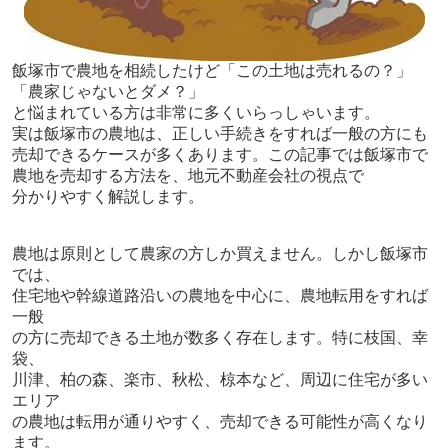
飯塚市で農地を相続したけど「この土地は売れるの？」
「農家じゃないとダメ？」
と悩まれている方は非常に多くいらっしゃいます。
実は飯塚市の農地は、正しい手続きをすれば一般の方にも
売却できるケースが多く
あります。この記事では飯塚市で
農地を売却する方法を、地元不動産会社の視点で
分かりやすく解説します。
農地は原則として農家の方しか買えません。しかし飯塚市
では、
住宅地や幹線道路沿いの農地を中心に、農地転用をすれば
一般
の方に売却できる土地が数多く存在します。特に枝国、幸
袋、
川津、柏の森、楽市、秋松、椋本など、周辺に住宅が多い
エリア
の農地は転用が通りやすく、売却できる可能性が高くなり
ます。