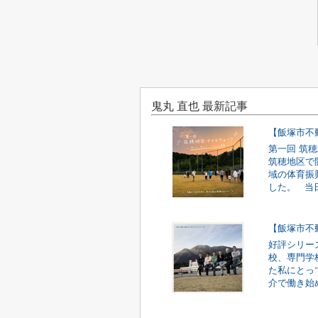
鬼丸 直也 最新記事
【飯塚市不
第一回 筑穂
筑穂地区で
域の体育振
した。 当日
【飯塚市不
好評シリー
校、専門学
た私にとっ
介で働き始め