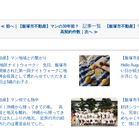
記事一覧
≪ 前へ｜【飯塚市不動産】マンの30年前？
【飯塚市不動産】
高契約件数｜次へ ≫
動産】マン地域との繋がり
地区ナイトウォーク‍♂️ 先日、飯塚市
Hello
開催された第一回ナイトウォークに地
い日が続
興会役員として携わらせていただきま
か月に な
は3歳のお子さ...
動産】マン何でも熱中
【飯塚市
ズ｜沖縄から帰ってきての私。 高
好評シリ
校と地元を離れ、 沖縄から帰ってき
ら、完全
ては久しぶりの地元。 近所の方の紹
めちゃく
たのは運送会社でした。 ...
で、情に熱