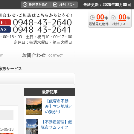
最終更新：2026年08月08日
00
00
件
件
最近見た物件
検討リスト
00~18：00 土日・祝日10：00~17：00
定休日：毎週水曜日・第三火曜日
家族サービス
最新記事
【飯塚市不動
産】マン地域と
の繋がり
【不動産管理】飯
塚市サムライフ
25-05-13