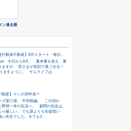
マン過去最
【飯塚市超行動派不動産】8月スタート・毎日暑い
 August 今日から8月。 夏本番を迎え、暑
きますが、 皆さまが笑顔で過ごせる一
りますように。 サムライフは...
不動産】マンの30年前？
ーズ第三弾。 中学校編。 この頃か
に野球一本の生活へ。 顧問の先生は、
ちゃ厳しい。 でも誰よりも生徒想い
い先生でした。今でも3...