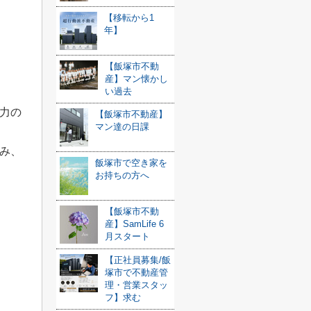
【移転から1
年】
【飯塚市不動
産】マン懐かし
い過去
力の
【飯塚市不動産】
マン達の日課
み、
飯塚市で空き家を
お持ちの方へ
【飯塚市不動
産】SamLife 6
月スタート
【正社員募集/飯
塚市で不動産管
理・営業スタッ
フ】求む