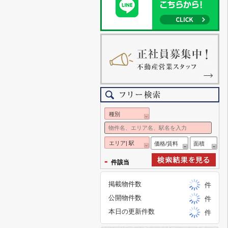
種別
エリア| 駅
価格/賃料
面積
-
件該当
掲載物件数
件
公開物件数
件
本日の更新件数
件