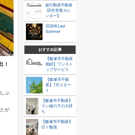
超行動派不動産
【8月営業カレ
ンダー】
2026年Last
Summer
おすすめ記事
【飯塚市不動産
出！
相続】ワンスト
ップサービス
【飯塚市不動
産】7月スター
ト
しぶ
【飯塚市不動産】
マン縁の下の力持
とが
ち
【飯塚市不動産】
日々勉強