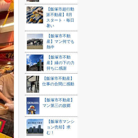
【飯塚市超行動
派不動産】8月
スタート・毎日
暑い
【飯塚市不動
産】マン何でも
熱中
【飯塚市不動
産】縁の下の力
持ちに感謝
【飯塚市不動産】
仕事の合間に感動
【飯塚市不動産】
マン第三の故郷
【飯塚市マンシ
ョン売却】求
む！