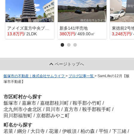
アメイズ直方中央プレミアム
新多141坪売地
東徳前2号
13.8万円
/ 2LDK
380万円
/ 469.00㎡
3,248万円
/
ページトップへ
飯塚市の不動産｜株式会社サムライフ
>
ブログ記事一覧
>
SamLifeの12月【飯
塚市不動産】
市区町村から探す
飯塚市
/
嘉麻市
/
嘉穂郡桂川町
/
鞍手郡小竹町
/
北九州市小倉北区
/
田川市
/
直方市
/
鞍手郡鞍手町
/
田川郡福智町
/
京都郡みやこ町
町名から探す
若菜
/
綱分
/
大日寺
/
花瀬
/
伊岐須
/
柏の森
/
平恒
/
下三緒
/