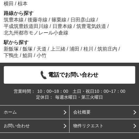
横田
/
椋本
路線から探す
筑豊本線
/
後藤寺線
/
篠栗線
/
日田彦山線
/
平成筑豊鉄道田川線
/
日豊本線
/
筑豊電気鉄道
/
北九州都市モノレール小倉線
駅から探す
新飯塚
/
飯塚
/
天道
/
上三緒
/
浦田
/
桂川
/
筑前庄内
/
下鴨生
/
鯰田
/
小竹
電話でお問い合わせ
営業時間：
10：00~18：00 土日・祝日10：00~17：00
定休日：
毎週水曜日・第三火曜日
ホーム
会社概要
お問い合わせ
物件リクエスト