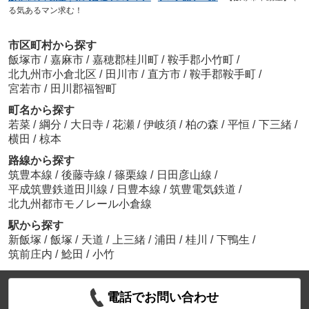
る気あるマン求む！
市区町村から探す
飯塚市
/
嘉麻市
/
嘉穂郡桂川町
/
鞍手郡小竹町
/
北九州市小倉北区
/
田川市
/
直方市
/
鞍手郡鞍手町
/
宮若市
/
田川郡福智町
町名から探す
若菜
/
綱分
/
大日寺
/
花瀬
/
伊岐須
/
柏の森
/
平恒
/
下三緒
/
横田
/
椋本
路線から探す
筑豊本線
/
後藤寺線
/
篠栗線
/
日田彦山線
/
平成筑豊鉄道田川線
/
日豊本線
/
筑豊電気鉄道
/
北九州都市モノレール小倉線
駅から探す
新飯塚
/
飯塚
/
天道
/
上三緒
/
浦田
/
桂川
/
下鴨生
/
筑前庄内
/
鯰田
/
小竹
電話でお問い合わせ