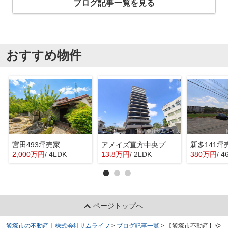
ブログ記事一覧を見る
おすすめ物件
宮田493坪売家
アメイズ直方中央プレミアム
新多141坪
2,000万円
/ 4LDK
13.8万円
/ 2LDK
380万円
/ 4
ページトップへ
飯塚市の不動産｜株式会社サムライフ
>
ブログ記事一覧
>
【飯塚市不動産】や