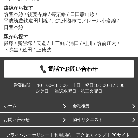
路線から探す
筑豊本線
/
後藤寺線
/
篠栗線
/
日田彦山線
/
平成筑豊鉄道田川線
/
北九州都市モノレール小倉線
/
日豊本線
駅から探す
飯塚
/
新飯塚
/
天道
/
上三緒
/
浦田
/
桂川
/
筑前庄内
/
下鴨生
/
鯰田
/
上穂波
電話でお問い合わせ
営業時間：
10：00~18：00 土日・祝日10：00~17：00
定休日：
毎週水曜日・第三火曜日
ホーム
会社概要
お問い合わせ
物件リクエスト
プライバシーポリシー
利用規約
アクセスマップ
PCサイト