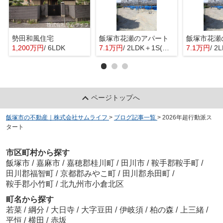
勢田和風住宅
飯塚市花瀬のアパート
飯塚市花瀬
1,200万円
/ 6LDK
7.1万円
/ 2LDK＋1S(納戸)
7.1万円
/ 2L
ページトップへ
飯塚市の不動産｜株式会社サムライフ
>
ブログ記事一覧
>
2026年超行動派ス
タート
市区町村から探す
飯塚市
/
嘉麻市
/
嘉穂郡桂川町
/
田川市
/
鞍手郡鞍手町
/
田川郡福智町
/
京都郡みやこ町
/
田川郡糸田町
/
鞍手郡小竹町
/
北九州市小倉北区
町名から探す
若菜
/
綱分
/
大日寺
/
大字豆田
/
伊岐須
/
柏の森
/
上三緒
/
平恒
/
横田
/
赤坂