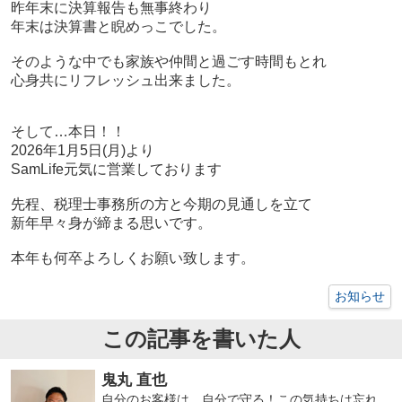
昨年末に決算報告も無事終わり
年末は決算書と睨めっこでした。
そのような中でも家族や仲間と過ごす時間もとれ
心身共にリフレッシュ出来ました。
そして…本日！！
2026
年
1
月
5
日
(
月
)
より
SamLife
元気に営業しております
先程、税理士事務所の方と今期の見通しを立て
新年早々身が締まる思いです。
本年も何卒よろしくお願い致します。
お知らせ
この記事を書いた人
鬼丸 直也
自分のお客様は、自分で守る！この気持ちは忘れ