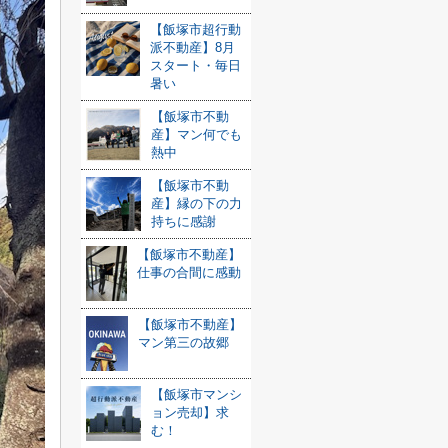
【飯塚市超行動
派不動産】8月
スタート・毎日
暑い
【飯塚市不動
産】マン何でも
熱中
【飯塚市不動
産】縁の下の力
持ちに感謝
【飯塚市不動産】
仕事の合間に感動
【飯塚市不動産】
マン第三の故郷
【飯塚市マンシ
ョン売却】求
む！