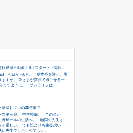
【飯塚市超行動派不動産】8月スタート・毎日暑い
 August 今日から8月。 夏本番を迎え、暑
きますが、 皆さまが笑顔で過ごせる一
りますように。 サムライフは...
不動産】マンの30年前？
ーズ第三弾。 中学校編。 この頃か
に野球一本の生活へ。 顧問の先生は、
ちゃ厳しい。 でも誰よりも生徒想い
い先生でした。今でも3...