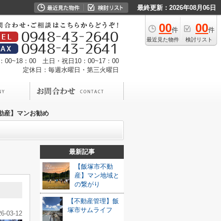
最終更新：2026年08月06日
00
00
件
件
最近見た物件
検討リスト
00~18：00 土日・祝日10：00~17：00
定休日：毎週水曜日・第三火曜日
動産】マンお勧め
最新記事
【飯塚市不動
産】マン地域と
の繋がり
【不動産管理】飯
塚市サムライフ
26-03-12