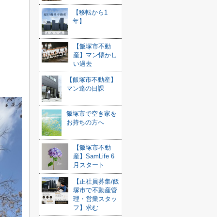
【移転から1
年】
【飯塚市不動
産】マン懐かし
い過去
【飯塚市不動産】
マン達の日課
飯塚市で空き家を
お持ちの方へ
【飯塚市不動
産】SamLife 6
月スタート
【正社員募集/飯
塚市で不動産管
理・営業スタッ
フ】求む