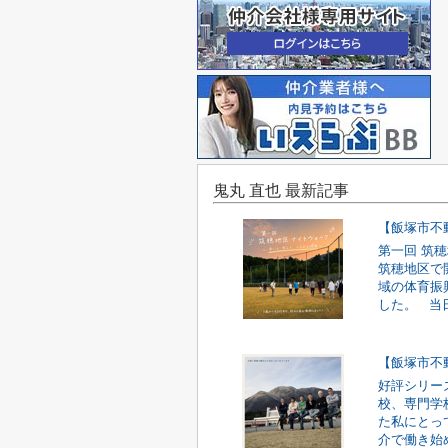
鬼丸 直也 最新記事
【飯塚市不
第一回 筑穂
筑穂地区で
域の体育振
した。 当日
【飯塚市不
好評シリー
校、専門学
た私にとっ
介で働き始め