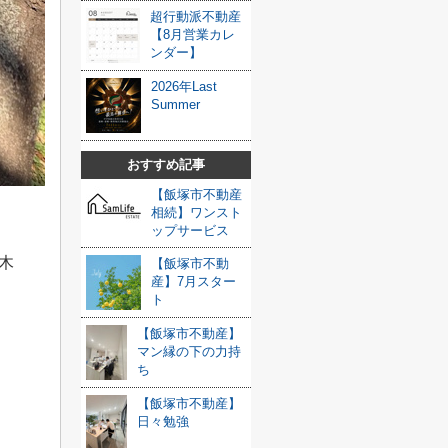
超行動派不動産
【8月営業カレ
ンダー】
2026年Last
Summer
おすすめ記事
【飯塚市不動産
相続】ワンスト
ップサービス
木
【飯塚市不動
産】7月スター
ト
【飯塚市不動産】
マン縁の下の力持
ち
【飯塚市不動産】
日々勉強