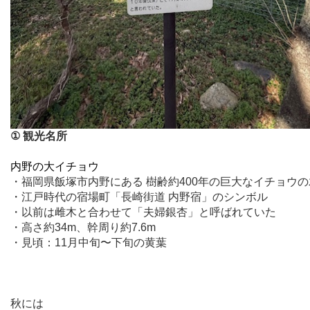
①
観光名所
内野の大イチョウ
・福岡県飯塚市内野にある 樹齢約
400
年の巨大なイチョウの
・江戸時代の宿場町「長崎街道 内野宿」のシンボル
・以前は雌木と合わせて「夫婦銀杏」と呼ばれていた
・高さ約
34m
、幹周り約
7.6m
・見頃：
11
月中旬〜下旬の黄葉
秋には