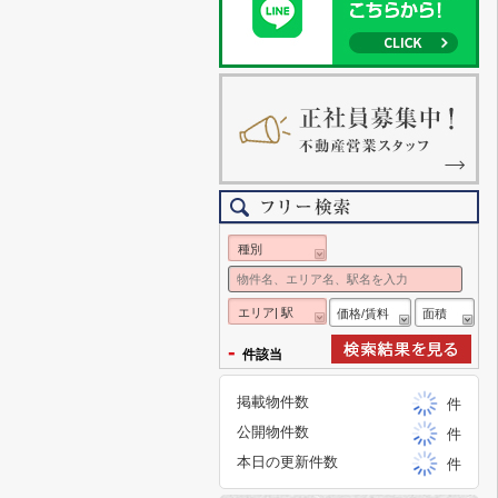
種別
エリア| 駅
価格/賃料
面積
-
件該当
掲載物件数
件
公開物件数
件
本日の更新件数
件