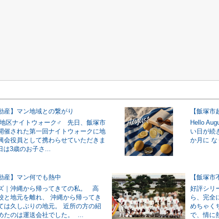
動産】マン地域との繋がり
地区ナイトウォーク‍♂️ 先日、飯塚市
Hello
開催された第一回ナイトウォークに地
い日が続
興会役員として携わらせていただきま
か月に な
は3歳のお子さ...
動産】マン何でも熱中
【飯塚市
ズ｜沖縄から帰ってきての私。 高
好評シリ
校と地元を離れ、 沖縄から帰ってき
ら、完全
ては久しぶりの地元。 近所の方の紹
めちゃく
たのは運送会社でした。 ...
で、情に熱